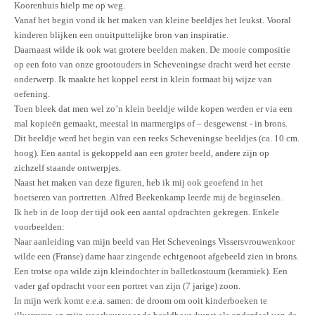
Koorenhuis hielp me op weg.
Vanaf het begin vond ik het maken van kleine beeldjes het leukst. Vooral
kinderen blijken een onuitputtelijke bron van inspiratie.
Daarnaast wilde ik ook wat grotere beelden maken. De mooie compositie
op een foto van onze grootouders in Scheveningse dracht werd het eerste
onderwerp. Ik maakte het koppel eerst in klein formaat bij wijze van
oefening.
Toen bleek dat men wel zo’n klein beeldje wilde kopen werden er via een
mal kopieën gemaakt, meestal in marmergips of – desgewenst - in brons.
Dit beeldje werd het begin van een reeks Scheveningse beeldjes (ca. 10 cm.
hoog). Een aantal is gekoppeld aan een groter beeld, andere zijn op
zichzelf staande ontwerpjes.
Naast het maken van deze figuren, heb ik mij ook geoefend in het
boetseren van portretten. Alfred Beekenkamp leerde mij de beginselen.
Ik heb in de loop der tijd ook een aantal opdrachten gekregen. Enkele
voorbeelden:
Naar aanleiding van mijn beeld van Het Schevenings Vissersvrouwenkoor
wilde een (Franse) dame haar zingende echtgenoot afgebeeld zien in brons.
Een trotse opa wilde zijn kleindochter in balletkostuum (keramiek). Een
vader gaf opdracht voor een portret van zijn (7 jarige) zoon.
In mijn werk komt e.e.a. samen: de droom om ooit kinderboeken te