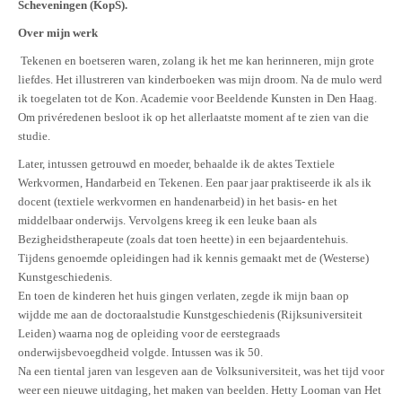
Scheveningen (KopS).
Over mijn werk
Tekenen en boetseren waren, zolang ik het me kan herinneren, mijn grote
liefdes. Het illustreren van kinderboeken was mijn droom. Na de mulo werd
ik toegelaten tot de Kon. Academie voor Beeldende Kunsten in Den Haag.
Om privéredenen besloot ik op het allerlaatste moment af te zien van die
studie.
Later, intussen getrouwd en moeder, behaalde ik de aktes Textiele
Werkvormen, Handarbeid en Tekenen. Een paar jaar praktiseerde ik als ik
docent (textiele werkvormen en handenarbeid) in het basis- en het
middelbaar onderwijs. Vervolgens kreeg ik een leuke baan als
Bezigheidstherapeute (zoals dat toen heette) in een bejaardentehuis.
Tijdens genoemde opleidingen had ik kennis gemaakt met de (Westerse)
Kunstgeschiedenis.
En toen de kinderen het huis gingen verlaten, zegde ik mijn baan op
wijdde me aan de doctoraalstudie Kunstgeschiedenis (Rijksuniversiteit
Leiden) waarna nog de opleiding voor de eerstegraads
onderwijsbevoegdheid volgde. Intussen was ik 50.
Na een tiental jaren van lesgeven aan de Volksuniversiteit, was het tijd voor
weer een nieuwe uitdaging, het maken van beelden. Hetty Looman van Het