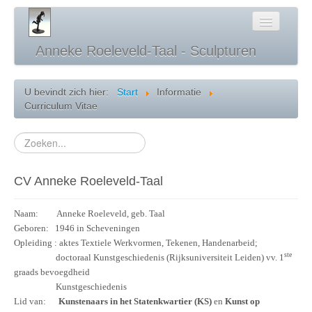
Anneke Roeleveld-Taal - Sculpturen
Home
U bevindt zich hier:
Start
Informatie
Curriculum Vitae
Beelden Galerie
Informatie
Zoeken...
Diashow
CV Anneke Roeleveld-Taal
Contact
Naam: Anneke Roeleveld, geb. Taal
Geboren: 1946 in Scheveningen
Opleiding : aktes Textiele Werkvormen, Tekenen, Handenarbeid;
ste
doctoraal Kunstgeschiedenis (Rijksuniversiteit Leiden) vv. 1
graads bevoegdheid
Kunstgeschiedenis
Lid van:
Kunstenaars in het Statenkwartier
(KS)
en
Kunst op